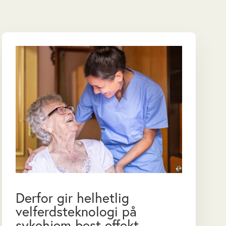
Derfor gir helhetlig
velferdsteknologi på
sykehjem best effekt