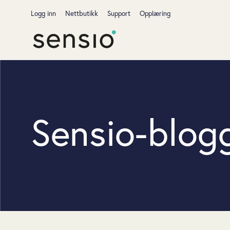
Logg inn
Nettbutikk
Support
Opplæring
Sensio-blogg