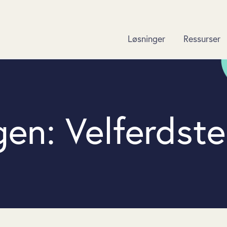
Løsninger
Ressurser
en: Velferdste