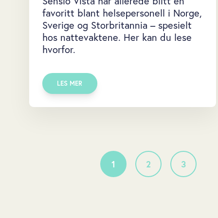
Sensio Vista har allerede blitt en
favoritt blant helsepersonell i Norge,
Sverige og Storbritannia – spesielt
hos nattevaktene. Her kan du lese
hvorfor.
LES MER
1
2
3