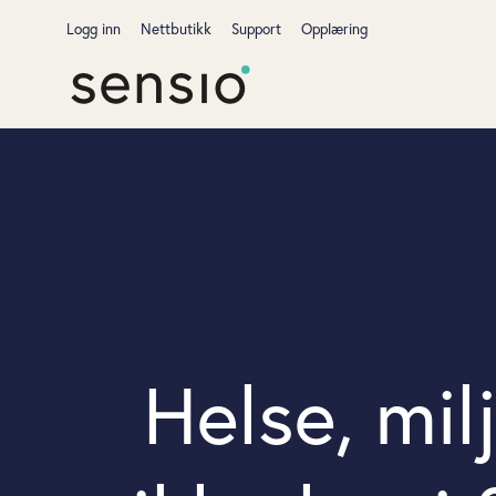
Logg inn
Nettbutikk
Support
Opplæring
Helse, mil