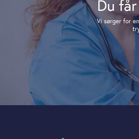
Du får
Vi sørger for e
tr