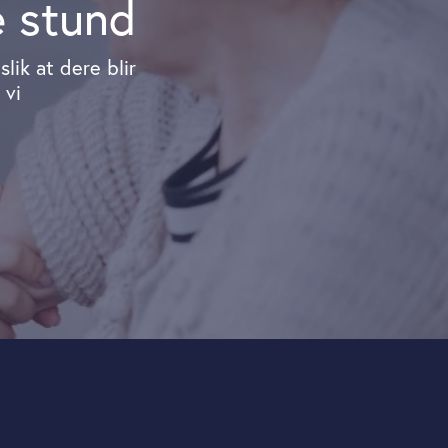
e stund
lik at dere blir
 vi