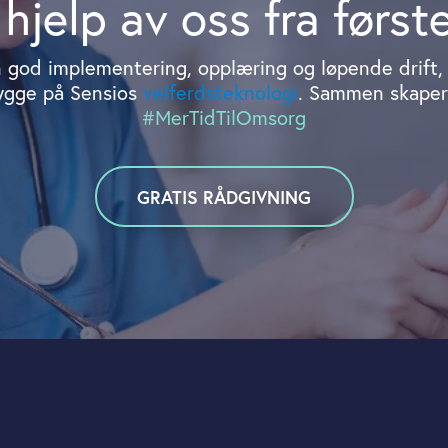
 hjelp av oss fra først
n god implementering, opplæring og løpende drift, s
ygge på Sensios
velferdsteknologi
. Sammen skaper
#MerTidTilOmsorg
GRATIS RÅDGIVNING