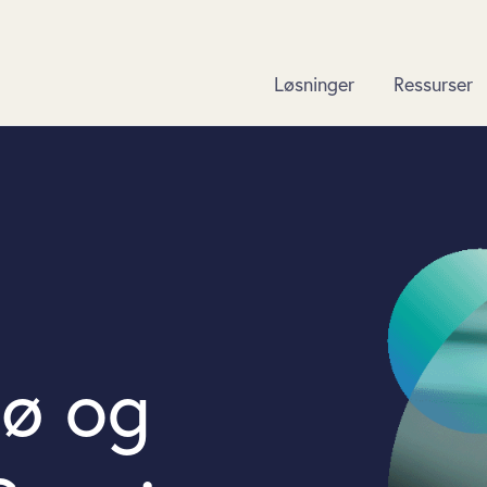
Løsninger
Ressurser
jø og