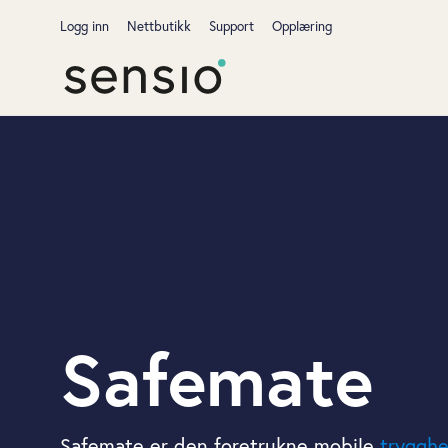
Logg inn
Nettbutikk
Support
Opplæring
Safemate
Safemate er den foretrukne mobile
tryggh