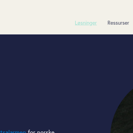
Løsninger
Ressurser
etsalarmen
for norske