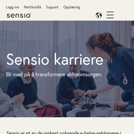
Logg inn
Nettbutikk
Support
Opplæring
Sensio karriere
Bli med på å transformere eldreomsorgen.
Sensio er et av de raskest voksende e-helse-selskapene i