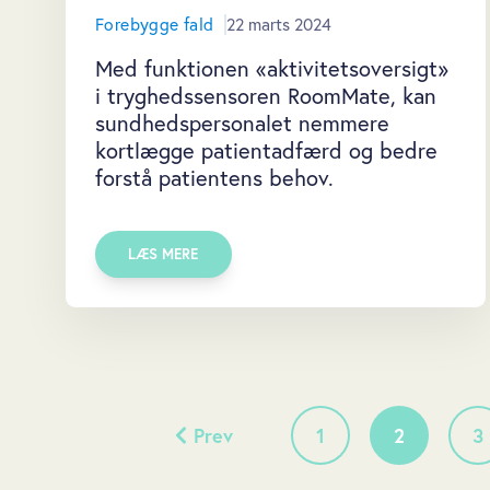
Forebygge fald
22 marts 2024
Med funktionen «aktivitetsoversigt»
i tryghedssensoren RoomMate, kan
sundhedspersonalet nemmere
kortlægge patientadfærd og bedre
forstå patientens behov.
LÆS MERE
Prev
1
2
3