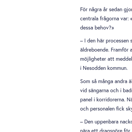
För några år sedan gj
centrala frågorna var:
dessa behov?»
– I den här processen
äldreboende. Framför a
möjligheter att meddel
i Nesodden kommun.
Som så många andra äl
vid sängarna och i b
panel i korridorerna. 
och personalen fick sky
– Den uppenbara nackd
nära ett dragsnöre fö