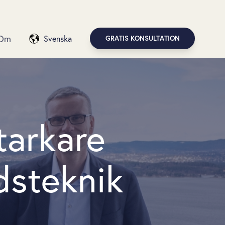
Om
Svenska
GRATIS KONSULTATION
tarkare
dsteknik