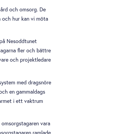
vård och omsorg. De
a och hur kan vi möta
t på Nesoddtunet
agarna fler och bättre
vare och projektledare
msystem med dragsnöre
 och en gammaldags
armet i ett vaktrum
e omsorgstagaren vara
omsorgstagaren ramlade