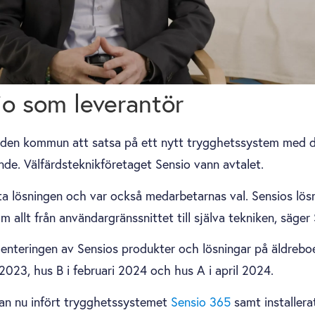
io som leverantör
en kommun att satsa på ett nytt trygghetssystem med dig
e. Välfärdsteknikföretaget Sensio vann avtalet.
ta lösningen och var också medarbetarnas val. Sensios lö
m allt från användargränssnittet till själva tekniken, säge
enteringen av Sensios produkter och lösningar på äldrebo
2023, hus B i februari 2024 och hus A i april 2024.
n nu infört trygghetssystemet
Sensio 365
samt installera