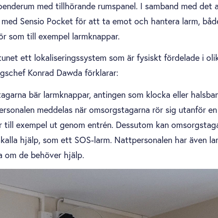
 boenderum med tillhörande rumspanel. I samband med det 
r med Sensio Pocket för att ta emot och hantera larm, bå
hör som till exempel larmknappar.
net ett lokaliseringssystem
som är fysiskt fördelade i oli
ngschef Konrad Dawda förklarar:
tagarna bär larmknappar, antingen som klocka eller halsb
 personalen meddelas när omsorgstagarna rör sig utanför en 
r till exempel ut genom entrén. Dessutom kan omsorgstag
kalla hjälp, som ett SOS-larm. Nattpersonalen har även la
ga om de behöver hjälp.