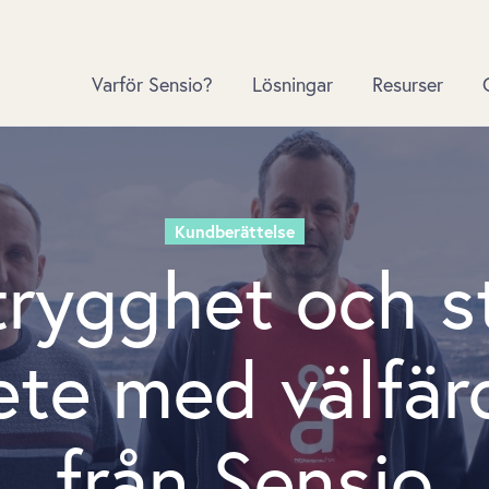
Varför Sensio?
Lösningar
Resurser
Kundberättelse
rygghet och s
te med välfär
från Sensio