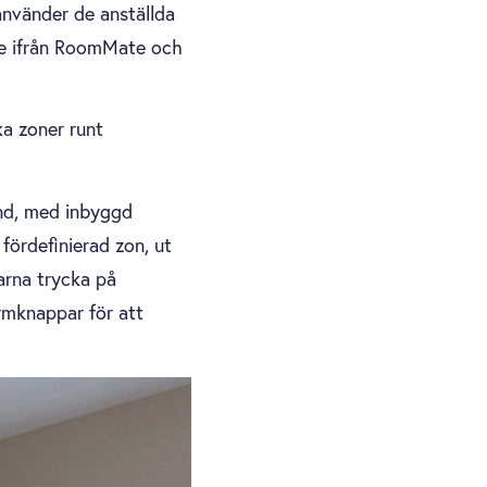
använder de anställda
de ifrån RoomMate och
ka zoner runt
and, med inbyggd
fördefinierad zon, ut
arna trycka på
rmknappar för att