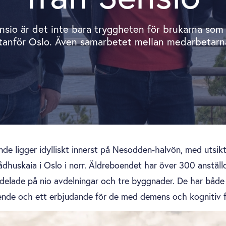
nsio är det inte bara tryggheten för brukarna som 
nför Oslo. Även samarbetet mellan medarbetarna 
e ligger idylliskt innerst på Nesodden-halvön, med utsikt
dhuskaia i Oslo i norr. Äldreboendet har över 300 anställ
delade på nio avdelningar och tre byggnader. De har både 
ende och ett erbjudande för de med demens och kognitiv f