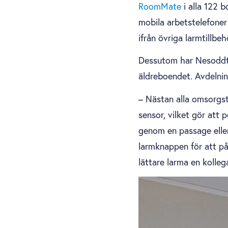
RoomMate
i alla 122
mobila arbetstelefone
ifrån övriga larmtillbe
Dessutom har Nesoddtu
äldreboendet. Avdelni
– Nästan alla omsorgs
sensor, vilket gör att
genom en passage elle
larmknappen för att på
lättare larma en kolle