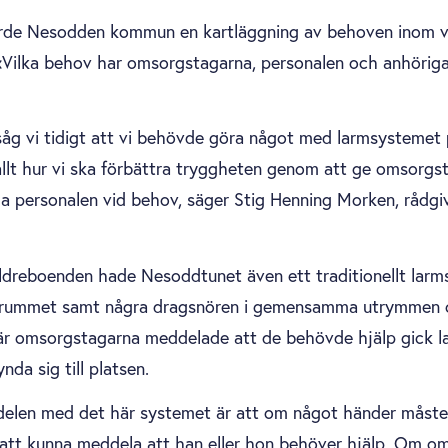
orde Nesodden kommun en kartläggning av behoven inom 
 «Vilka behov har omsorgstagarna, personalen och anhörig
 såg vi tidigt att vi behövde göra något med larmsysteme
llt hur vi ska förbättra tryggheten genom att ge omsorgst
a personalen vid behov, säger Stig Henning Morken, rådgi
dreboenden hade Nesoddtunet även ett traditionellt lar
adrummet samt några dragsnören i gemensamma utrymmen
När omsorgstagarna meddelade att de behövde hjälp gick l
nda sig till platsen.
elen med det här systemet är att om något händer måst
r att kunna meddela att han eller hon behöver hjälp. Om 