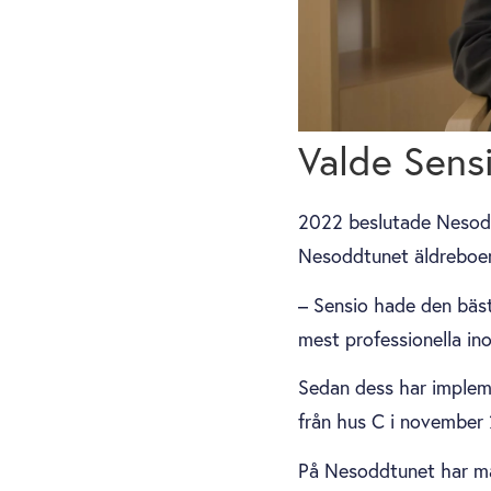
Valde Sens
2022 beslutade Nesodd
Nesoddtunet äldreboend
– Sensio hade den bäs
mest professionella ino
Sedan dess har implem
från hus C i november 
På Nesoddtunet har ma