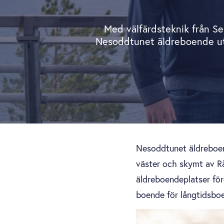
Med välfärdsteknik från Se
Nesoddtunet äldreboende uta
Nesoddtunet äldreboend
väster och skymt av Rå
äldreboendeplatser för
boende för långtidsbo