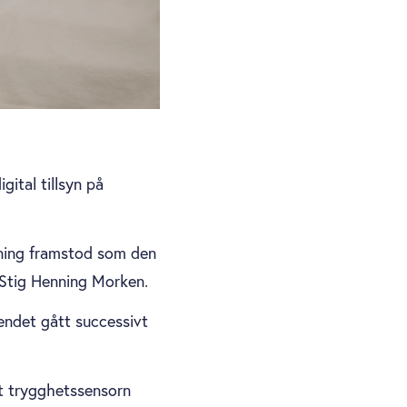
ital tillsyn på
sning framstod som den
r Stig Henning Morken.
endet gått successivt
t trygghetssensorn