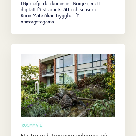
I Björnafjorden kommun i Norge ger ett
digitalt först-arbetssätt och sensorn
RoomMate ökad trygghet för
omsorgstagarna.
ROOMMATE
Nattro och tryggare anhöriga på