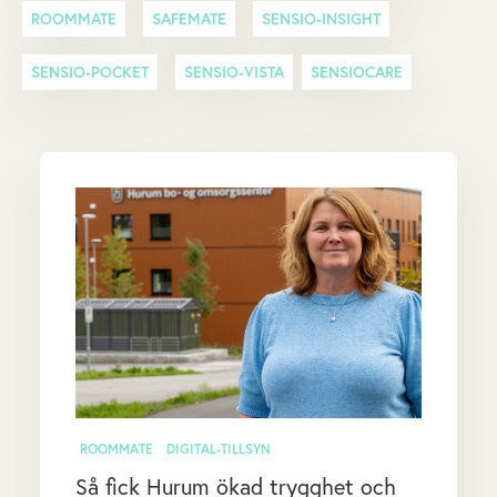
ROOMMATE
SAFEMATE
SENSIO-INSIGHT
SENSIO-POCKET
SENSIO-VISTA
SENSIOCARE
ROOMMATE
DIGITAL-TILLSYN
Så fick Hurum ökad trygghet och